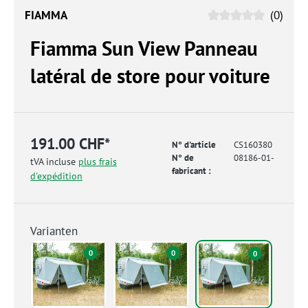
FIAMMA
(0)
Fiamma Sun View Panneau
latéral de store pour voiture
191.00 CHF*
N° d'article
CS160380
N° de
08186-01-
tVA incluse
plus frais
fabricant :
d'expédition
Varianten
0
0
0