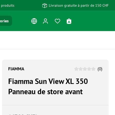
 produits
Livraison gratuite à partir de 150 CHF
Vous avez 0 articles dans votre
Le panier contient 0 art
ories
FIAMMA
(0)
Fiamma Sun View XL 350
Panneau de store avant