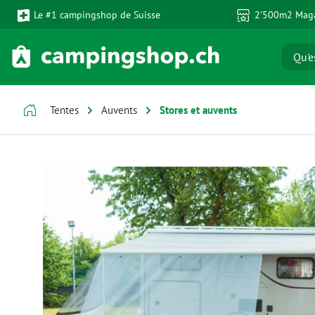
Le #1 campingshop de Suisse
2'500m2 Maga
ser au contenu principal
Passer à la recherche
Passer à la navigation principale
Tentes
Auvents
Stores et auvents
Ignorer la galerie d'images