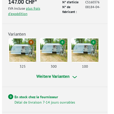
147.00 CHF*
N° d'article
CS160376
N° de
08184-04-
tVA incluse
plus frais
fabricant :
d'expédition
Varianten
0
0
0
325
300
100
Weitere Varianten
En stock chez le fournisseur
0
Délai de livraison 7-14 jours ouvrables