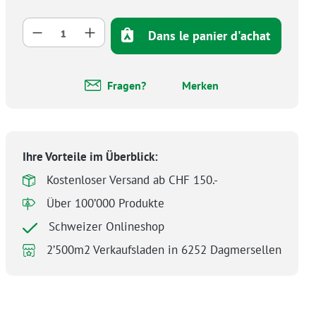
Quantité de produit : Entrez la quantité 
Dans le panier d'achat
Fragen?
Merken
Ihre Vorteile im Überblick:
Kostenloser Versand ab CHF 150.-
Über 100’000 Produkte
Schweizer Onlineshop
2’500m2 Verkaufsladen in 6252 Dagmersellen