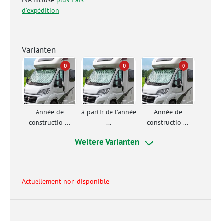
tVA incluse
plus frais
d'expédition
Varianten
0
0
0
Année de
à partir de l'année
Année de
constructio ...
...
constructio ...
Weitere Varianten
Actuellement non disponible