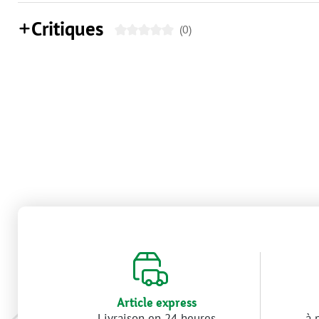
Critiques
(0)
Article express
Livraison en 24 heures
à 