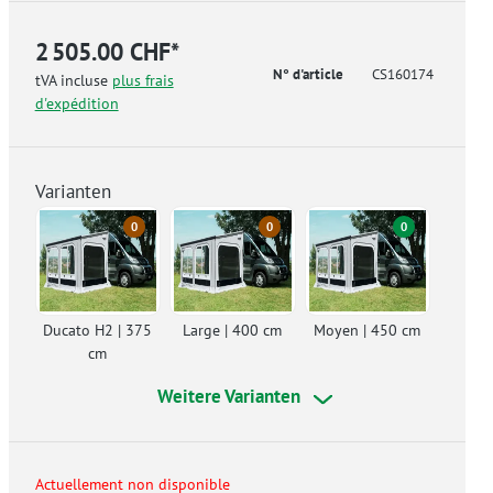
2 505.00 CHF*
N° d'article
CS160174
tVA incluse
plus frais
d'expédition
Varianten
0
0
0
Ducato H2 | 375
Large | 400 cm
Moyen | 450 cm
cm
Weitere Varianten
Actuellement non disponible