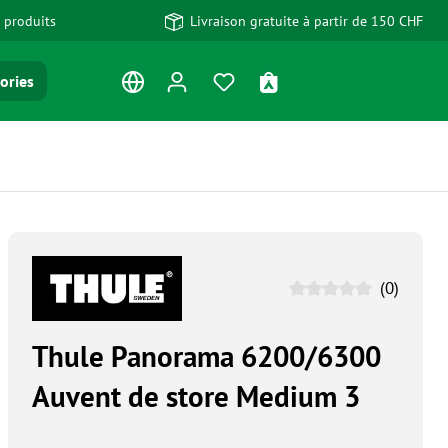
 produits
Livraison gratuite à partir de 150 CHF
Vous avez 0 articles dans votre
Le panier contient 0 art
ories
(0)
Thule Panorama 6200/6300
Auvent de store Medium 3