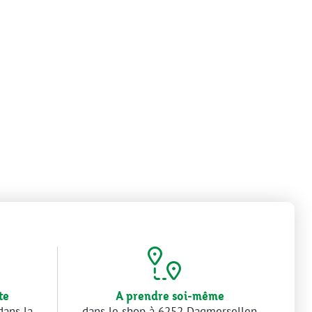
te
A prendre soi-même
dans la
dans le shop à 6252 Dagmersellen