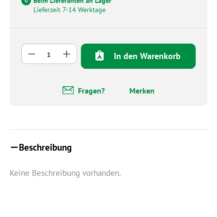
Beim Lieferanten an Lager
0
Lieferzeit 7-14 Werktage
Produkt Anzahl: Gib den gewünschten Wert 
In den Warenkorb
Fragen?
Merken
Beschreibung
Keine Beschreibung vorhanden.