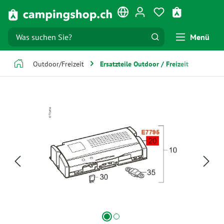
Zum Hauptinhalt springen
Du hast 0 Produk
Warenkorb e
Menü
Outdoor/Freizeit
Ersatzteile Outdoor / Freizeit
Bildergalerie überspringen