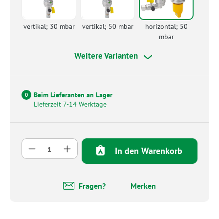
vertikal; 30 mbar
vertikal; 50 mbar
horizontal; 50
mbar
Weitere Varianten
Beim Lieferanten an Lager
0
Lieferzeit 7-14 Werktage
Produkt Anzahl: Gib den gewünschten Wert 
In den Warenkorb
Fragen?
Merken