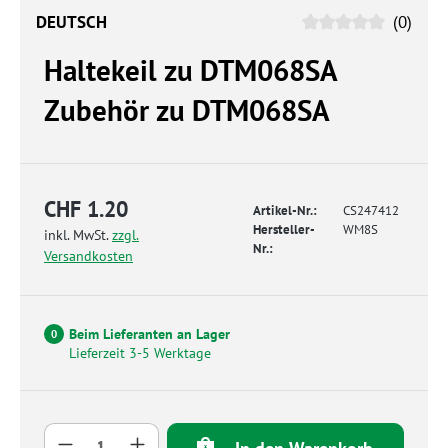
DEUTSCH
(0)
Haltekeil zu DTM068SA
Zubehör zu DTM068SA
CHF 1.20
Artikel-Nr.:
CS247412
Hersteller-
WM8S
inkl. MwSt.
zzgl.
Nr.:
Versandkosten
Beim Lieferanten an Lager
0
Lieferzeit 3-5 Werktage
Produkt Anzahl: Gib den gewünschten Wert 