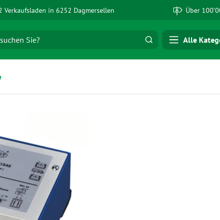
 Verkaufsladen in 6252 Dagmersellen
Über 100’0
Alle Kateg
e