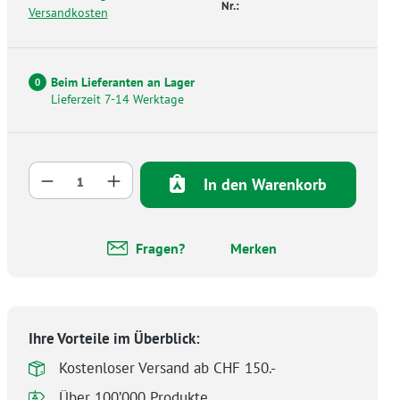
Nr.:
Versandkosten
Beim Lieferanten an Lager
0
Lieferzeit 7-14 Werktage
Produkt Anzahl: Gib den gewünschten Wer
In den Warenkorb
Fragen?
Merken
Ihre Vorteile im Überblick:
Kostenloser Versand ab CHF 150.-
Über 100’000 Produkte