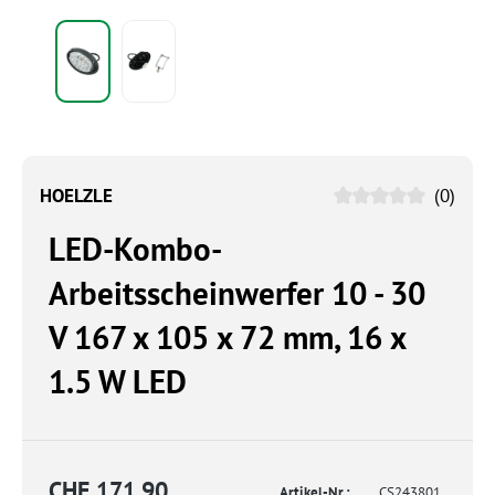
HOELZLE
(0)
LED-Kombo-
Arbeitsscheinwerfer 10 - 30
V 167 x 105 x 72 mm, 16 x
1.5 W LED
CHF 171.90
Artikel-Nr.:
CS243801