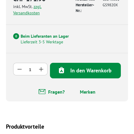
Hersteller-
GS9820X
inkl. MwSt.
zzgl.
Nr.:
Versandkosten
Beim Lieferanten an Lager
0
Lieferzeit 3-5 Werktage
Produkt Anzahl: Gib den gewünschten Wert 
In den Warenkorb
Fragen?
Merken
Produktvorteile