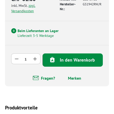
Hersteller-
GS1942RW/R
inkl. MwSt.
zzgl.
Nr.:
Versandkosten
Beim Lieferanten an Lager
0
Lieferzeit 3-5 Werktage
Produkt Anzahl: Gib den gewünschten Wert 
In den Warenkorb
Fragen?
Merken
Produktvorteile