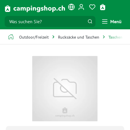
Zum Hauptinhalt springen
Du hast 0 Produk
Warenkorb e
Menü
Outdoor/Freizeit
Rucksäcke und Taschen
Taschen & P
Bildergalerie überspringen