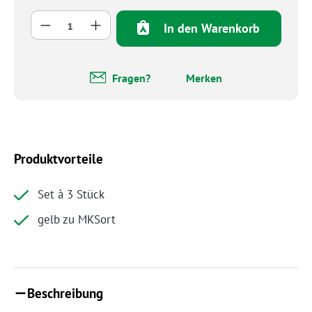
Produkt Anzahl: Gib den gewünschten Wert 
In den Warenkorb
Fragen?
Merken
Produktvorteile
Set à 3 Stück
gelb zu MKSort
Beschreibung