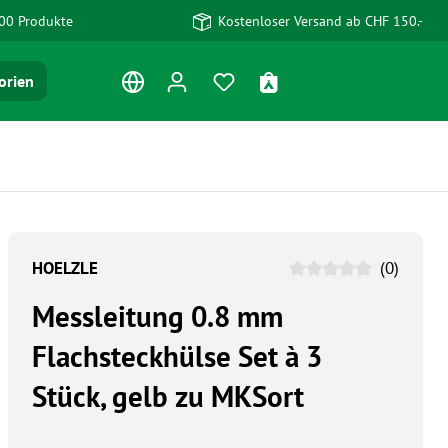
00 Produkte
Kostenloser Versand ab CHF 150.-
Du hast 0 Produkte auf dem Me
Warenkorb enthält 0 Po
orien
HOELZLE
(0)
Messleitung 0.8 mm
Flachsteckhülse Set à 3
Stück, gelb zu MKSort