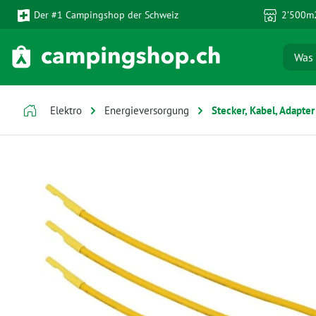
Der #1 Campingshop der Schweiz
2’500m2
 Hauptinhalt springen
Zur Suche springen
Zur Hauptnavigation springen
Elektro
Energieversorgung
Stecker, Kabel, Adapter
Bildergalerie überspringen