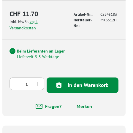
CHF 11.70
Artikel-Nr.:
CS245183
Hersteller-
MK3512H
inkl. MwSt.
zzgl.
Nr.:
Versandkosten
Beim Lieferanten an Lager
0
Lieferzeit 3-5 Werktage
Produkt Anzahl: Gib den gewünschten Wer
In den Warenkorb
Fragen?
Merken