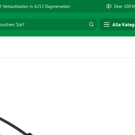
 Verkaufsladen in 6252 Dagmersellen
Über 100’0
Alle Kateg