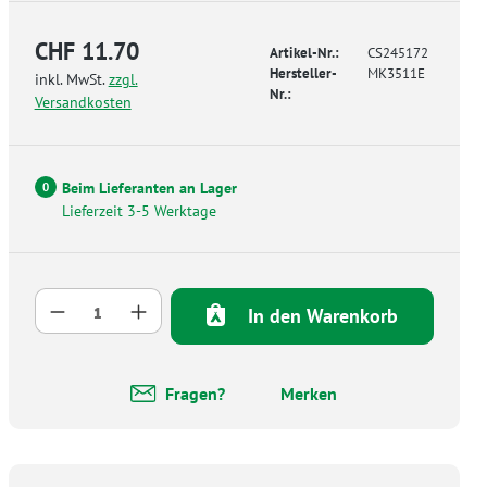
CHF 11.70
Artikel-Nr.:
CS245172
Hersteller-
MK3511E
inkl. MwSt.
zzgl.
Nr.:
Versandkosten
Beim Lieferanten an Lager
0
Lieferzeit 3-5 Werktage
Produkt Anzahl: Gib den gewünschten Wer
In den Warenkorb
Fragen?
Merken