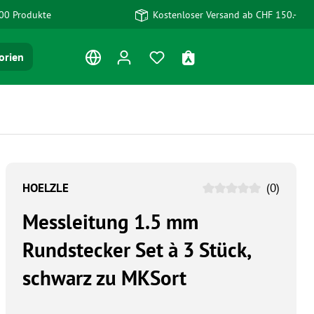
00 Produkte
Kostenloser Versand ab CHF 150.-
Du hast 0 Produkte auf dem Me
Warenkorb enthält 0 Po
orien
HOELZLE
(0)
Messleitung 1.5 mm
Rundstecker Set à 3 Stück,
schwarz zu MKSort