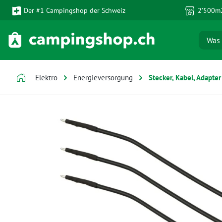
Der #1 Campingshop der Schweiz
2’500m2
 Hauptinhalt springen
Zur Suche springen
Zur Hauptnavigation springen
Elektro
Energieversorgung
Stecker, Kabel, Adapter
Bildergalerie überspringen