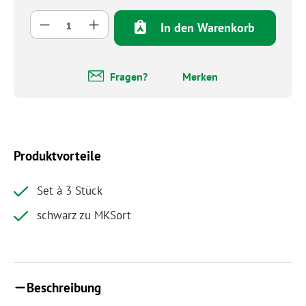
Produkt Anzahl: Gib den gewünschten Wert 
In den Warenkorb
Fragen?
Merken
Produktvorteile
Set à 3 Stück
schwarz zu MKSort
Beschreibung