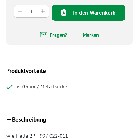
Produkt Anzahl: Gib den gewünschten Wert 
In den Warenkorb
Fragen?
Merken
Produktvorteile
ø 70mm / Metallsockel
Beschreibung
wie Hella 2PF 997 022-011