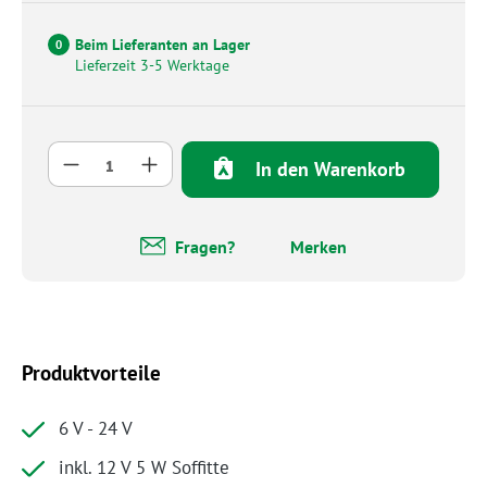
Beim Lieferanten an Lager
0
Lieferzeit 3-5 Werktage
Produkt Anzahl: Gib den gewünschten Wert 
In den Warenkorb
Fragen?
Merken
Produktvorteile
6 V - 24 V
inkl. 12 V 5 W Soffitte