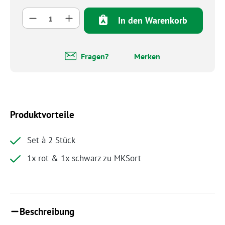
Produkt Anzahl: Gib den gewünschten Wert 
In den Warenkorb
Fragen?
Merken
Produktvorteile
Set à 2 Stück
1x rot & 1x schwarz zu MKSort
Beschreibung