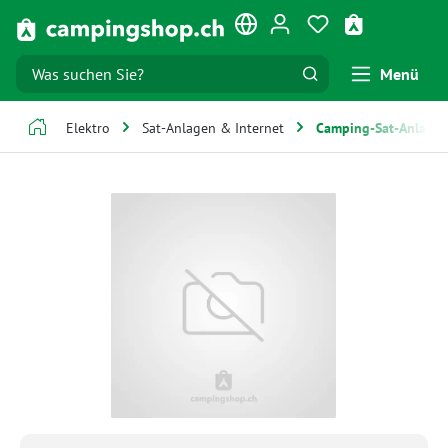
Zum Hauptinhalt springen
Du hast 0 Produk
Warenkorb e
Menü
Elektro
Sat-Anlagen & Internet
Camping-Sat-Anlage
Bildergalerie überspringen