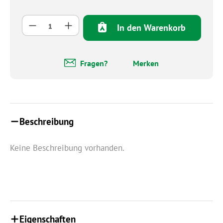
Produkt Anzahl: Gib den gewünschten Wert 
In den Warenkorb
Fragen?
Merken
Beschreibung
Keine Beschreibung vorhanden.
Eigenschaften