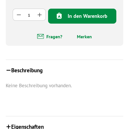
Produkt Anzahl: Gib den gewünschten Wert 
In den Warenkorb
Fragen?
Merken
Beschreibung
Keine Beschreibung vorhanden.
Eigenschaften