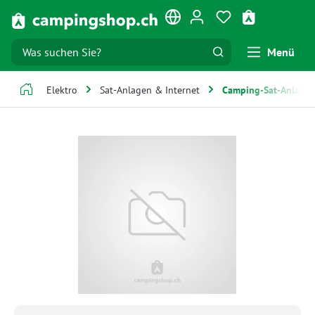
Zum Hauptinhalt springen
Du hast 0 Produk
Warenkorb e
Menü
Elektro
Sat-Anlagen & Internet
Camping-Sat-Anlage
Bildergalerie überspringen