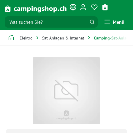
Zum Hauptinhalt springen
Du hast 0 Produk
Warenkorb e
Menü
Elektro
Sat-Anlagen & Internet
Camping-Sat-Anlage
Bildergalerie überspringen