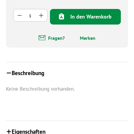
Produkt Anzahl: Gib den gewünschten Wert 
In den Warenkorb
Fragen?
Merken
Beschreibung
Keine Beschreibung vorhanden.
Eigenschaften