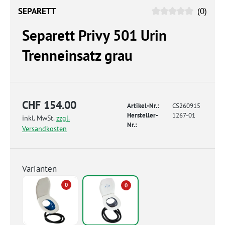
SEPARETT
(0)
Separett Privy 501 Urin
Trenneinsatz grau
CHF 154.00
Artikel-Nr.:
CS260915
Hersteller-
1267-01
inkl. MwSt.
zzgl.
Nr.:
Versandkosten
Varianten
0
0