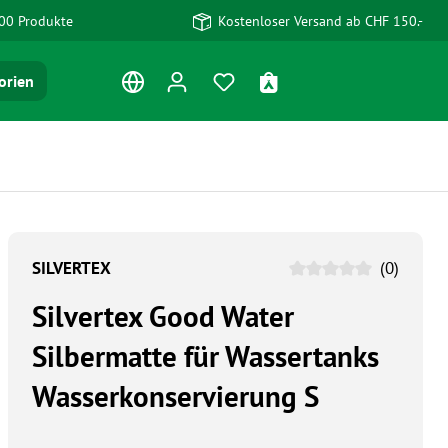
00 Produkte
Kostenloser Versand ab CHF 150.-
Du hast 0 Produkte auf dem Me
Warenkorb enthält 0 Po
orien
SILVERTEX
(0)
Silvertex Good Water
Silbermatte für Wassertanks
Wasserkonservierung S