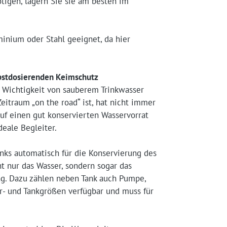
tigen, lagern Sie sie am besten im
uminium oder Stahl geeignet, da hier
lbstdosierenden Keimschutz
 Wichtigkeit von sauberem Trinkwasser
itraum „on the road“ ist, hat nicht immer
uf einen gut konservierten Wasservorrat
eale Begleiter.
nks automatisch für die Konservierung des
ht nur das Wasser, sondern sogar das
ng. Dazu zählen neben Tank auch Pumpe,
er- und Tankgrößen verfügbar und muss für