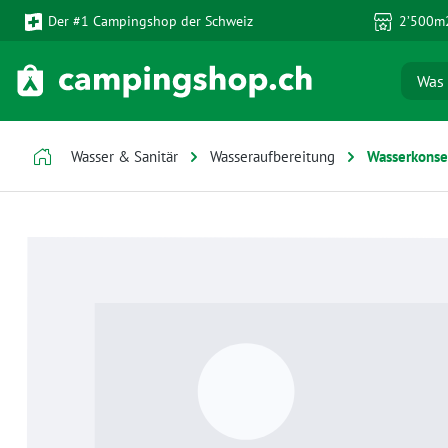
Der #1 Campingshop der Schweiz
2’500m2
 Hauptinhalt springen
Zur Suche springen
Zur Hauptnavigation springen
Wasser & Sanitär
Wasseraufbereitung
Wasserkonse
Bildergalerie überspringen