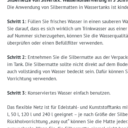
Silbernetze von Silvertex: Wasserkonservierung in 3 Schri
Die Anwendung von Silbermatten in Wassertanks ist kinder
Schritt 1:
Füllen Sie frisches Wasser in einen sauberen Wa
Sie darauf, dass es sich wirklich um Trinkwasser aus ein
auf Nummer sicherzugehen, können Sie die Wasserqualitä
überprüfen oder einen Befüllfilter verwenden.
Schritt 2:
Entnehmen Sie die Silbermatte aus der Verpacku
im Tank. Die Silbermatte sollte nicht direkt auf dem Bode
auch vollständig von Wasser bedeckt sein. Dafür können S
Vorrichtung verwenden.
Schritt 3:
Konserviertes Wasser einfach benutzen.
Das flexible Netz ist für Edelstahl- und Kunststofftanks 
l, 50 l, 120 l und 240 l geeignet – je nach Größe der Silb
Rückholvorrichtung „easy out“ können Sie die Matte jede