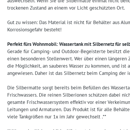
auswechseln. Wenn Sie die Silbermatte einmal nicht benö
trockenen Zustand an einem vor Licht geschützten Ort.
Gut zu wissen: Das Material ist nicht für Behälter aus Al
Korrosionsgefahr besteht!
Perfekt fürs Wohnmobil: Wassertank mit Silbernetz für se
Gerade für Camping- und Outdoor-Begeisterte besitzt die
einen besonderen Stellenwert. Wer über einen längeren Ze
die Möglichkeit, an sauberes Wasser zu kommen, und ist a
angewiesen. Daher ist das Silbernetz beim Camping der id
Die Silbermatte sorgt bereits beim Befüllen des Wasserta
Frischwassers. Die reinen Silberionen schützen dabei nic
gesamte Frischwassersystem effektiv vor einer Verkeimu
Leitungen und Armaturen. Das Produkt ist für alle Behält
viele Tankgrößen nur 1x im Jahr gewechselt .**