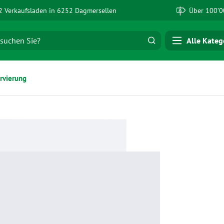
 Verkaufsladen in 6252 Dagmersellen
Über 100’0
Alle Kateg
rvierung