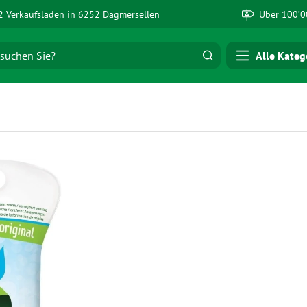
 Verkaufsladen in 6252 Dagmersellen
Über 100’0
Alle Kateg