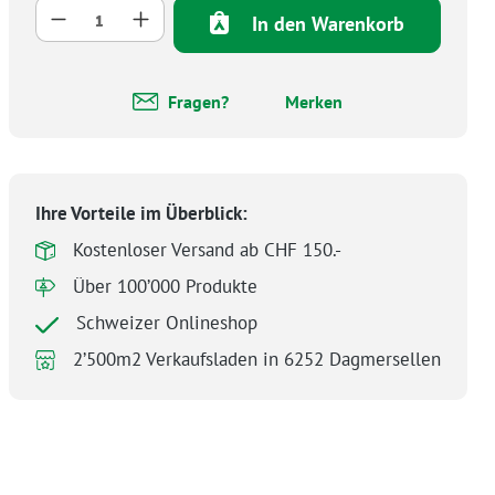
Produkt Anzahl: Gib den gewünschten Wer
In den Warenkorb
Fragen?
Merken
Ihre Vorteile im Überblick:
Kostenloser Versand ab CHF 150.-
Über 100’000 Produkte
Schweizer Onlineshop
2’500m2 Verkaufsladen in 6252 Dagmersellen