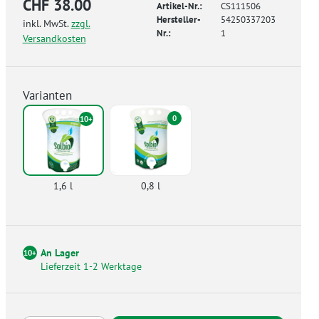
CHF 38.00
Artikel-Nr.:
CS111506
Hersteller-
54250337203
inkl. MwSt.
zzgl.
Nr.:
1
Versandkosten
Varianten
0
10+
1,6 l
0,8 l
An Lager
10+
Lieferzeit 1-2 Werktage