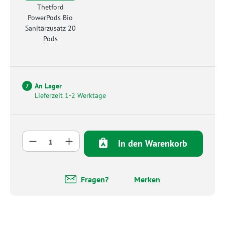
Thetford
PowerPods Bio
Sanitärzusatz 20
Pods
An Lager
7
Lieferzeit 1-2 Werktage
Produkt Anzahl: Gib den gewünschten Wert 
In den Warenkorb
Fragen?
Merken