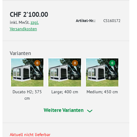
CHF 2’100.00
Artikel-Nr.:
CS160172
inkl. MwSt.
zzgl.
Versandkosten
Varianten
0
0
0
Ducato H2; 375
Large; 400 cm
Medium; 450 cm
cm
Weitere Varianten
Aktuell nicht lieferbar