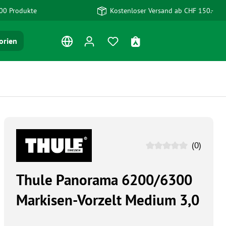
00 Produkte
Kostenloser Versand ab CHF 150.-
Du hast 0 Produkte auf dem Me
Warenkorb enthält 0 Po
orien
(0)
Thule Panorama 6200/6300
Markisen-Vorzelt Medium 3,0