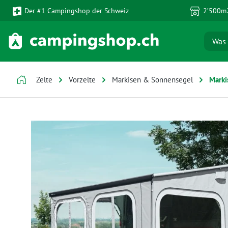
Der #1 Campingshop der Schweiz
2’500m2
 Hauptinhalt springen
Zur Suche springen
Zur Hauptnavigation springen
Zelte
Vorzelte
Markisen & Sonnensegel
Marki
Bildergalerie überspringen