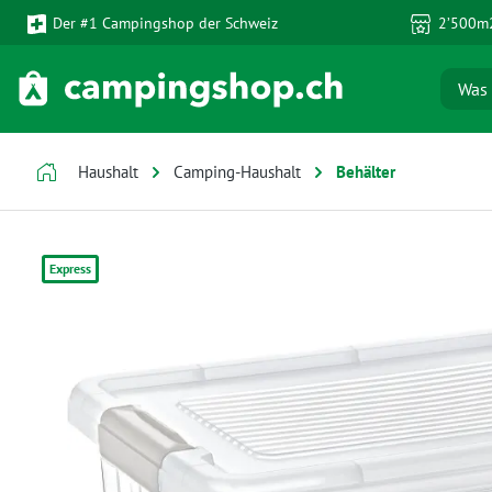
Der #1 Campingshop der Schweiz
2’500m2
 Hauptinhalt springen
Zur Suche springen
Zur Hauptnavigation springen
Haushalt
Camping-Haushalt
Behälter
Bildergalerie überspringen
Express