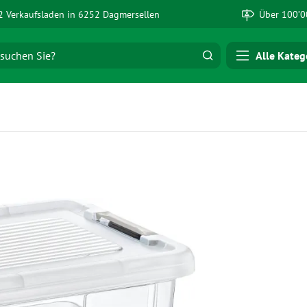
 Verkaufsladen in 6252 Dagmersellen
Über 100’0
Alle Kateg