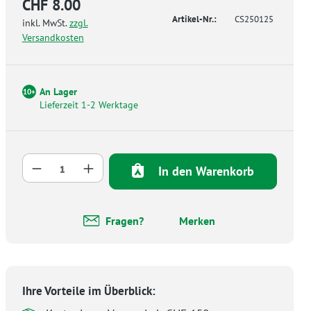
CHF 8.00
Artikel-Nr.:
CS250125
inkl. MwSt.
zzgl.
Versandkosten
An Lager
10+
Lieferzeit 1-2 Werktage
Produkt Anzahl: Gib den gewünschten Wer
In den Warenkorb
Fragen?
Merken
Ihre Vorteile im Überblick: