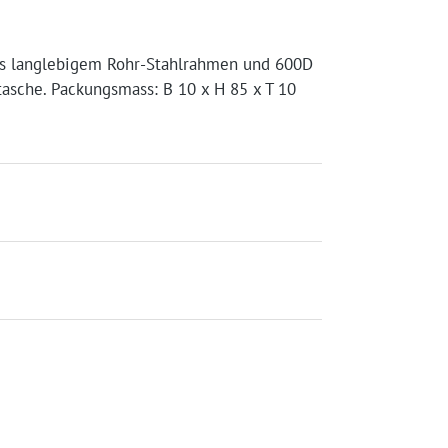
 aus langlebigem Rohr-Stahlrahmen und 600D
etasche. Packungsmass: B 10 x H 85 x T 10