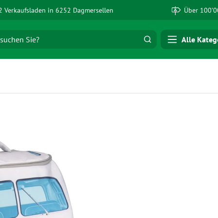
 Verkaufsladen in 6252 Dagmersellen
Über 100’0
Alle Kateg