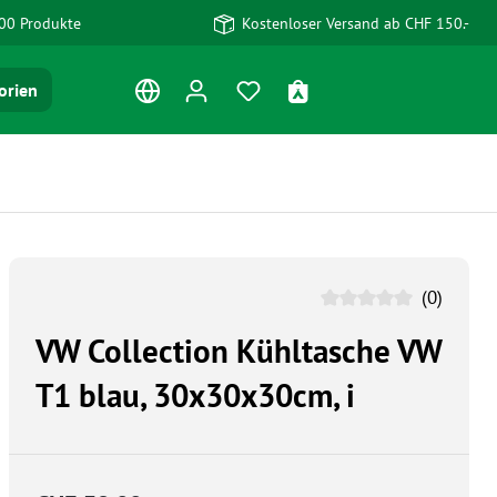
00 Produkte
Kostenloser Versand ab CHF 150.-
Du hast 0 Produkte auf dem Me
Warenkorb enthält 0 Po
orien
(0)
VW Collection Kühltasche VW
T1 blau, 30x30x30cm, i