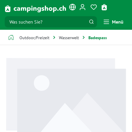
Zum Hauptinhalt springen
Du hast 0 Produk
Warenkorb e
Menü
Outdoor/Freizeit
Wasserwelt
Badespass
Bildergalerie überspringen