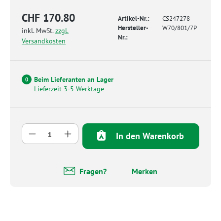
CHF 170.80
Artikel-Nr.:
CS247278
Hersteller-
W70/801/7P
inkl. MwSt.
zzgl.
Nr.:
Versandkosten
Beim Lieferanten an Lager
0
Lieferzeit 3-5 Werktage
Produkt Anzahl: Gib den gewünschten Wert 
In den Warenkorb
Fragen?
Merken