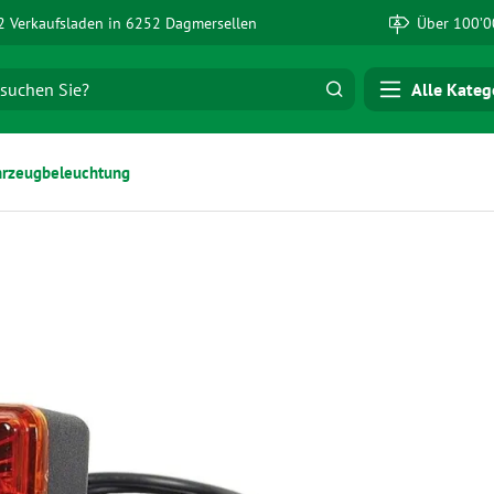
 Verkaufsladen in 6252 Dagmersellen
Über 100’0
Alle Kateg
hrzeugbeleuchtung