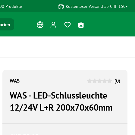
00 Produkte
Kostenloser Versand ab CHF 150.-
Du hast 0 Produkte auf dem Me
Warenkorb enthält 0 Po
orien
WAS
(0)
WAS - LED-Schlussleuchte
12/24V L+R 200x70x60mm