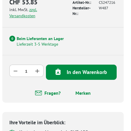
CHF 53.85
Artikel-Nr.:
CS247216
Hersteller-
W487
inkl. MwSt.
zzgl.
Nr.:
Versandkosten
Beim Lieferanten an Lager
0
Lieferzeit 3-5 Werktage
Produkt Anzahl: Gib den gewünschten Wer
In den Warenkorb
Fragen?
Merken
Ihre Vorteile im Überblick: