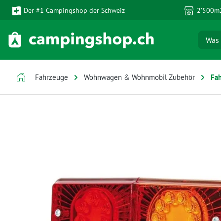
Der #1 Campingshop der Schweiz
2’500m2
 Hauptinhalt springen
Zur Suche springen
Zur Hauptnavigation springen
Fahrzeuge
Wohnwagen & Wohnmobil Zubehör
Fa
Bildergalerie überspringen