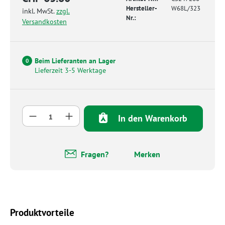
Hersteller-
W68L/323
inkl. MwSt.
zzgl.
Nr.:
Versandkosten
Beim Lieferanten an Lager
0
Lieferzeit 3-5 Werktage
Produkt Anzahl: Gib den gewünschten Wert 
In den Warenkorb
Fragen?
Merken
Produktvorteile