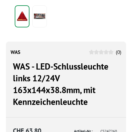
WAS
(0)
WAS - LED-Schlussleuchte
links 12/24V
163x144x38.8mm, mit
Kennzeichenleuchte
CHF 63.80
Artikel-Nr.:
CS247260