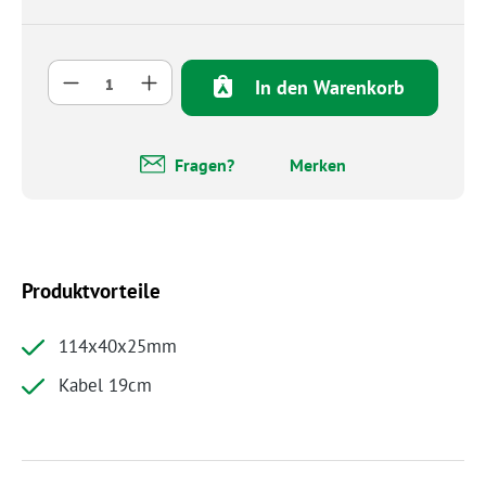
Produkt Anzahl: Gib den gewünschten Wert 
In den Warenkorb
Fragen?
Merken
Produktvorteile
114x40x25mm
Kabel 19cm