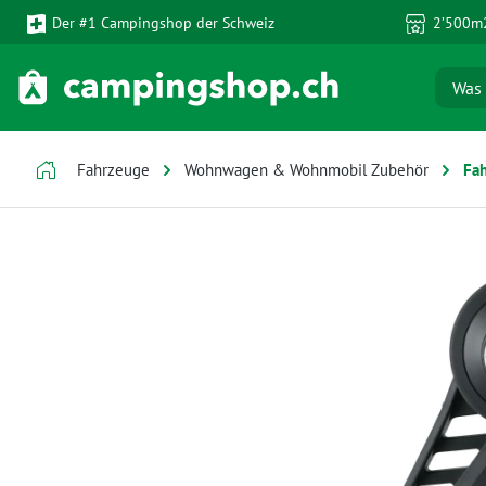
Der #1 Campingshop der Schweiz
2’500m2
 Hauptinhalt springen
Zur Suche springen
Zur Hauptnavigation springen
Fahrzeuge
Wohnwagen & Wohnmobil Zubehör
Fa
Bildergalerie überspringen