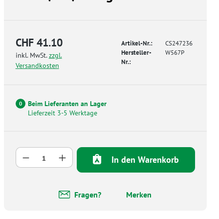
CHF 41.10
Artikel-Nr.:
CS247236
Hersteller-
W567P
inkl. MwSt.
zzgl.
Nr.:
Versandkosten
Beim Lieferanten an Lager
0
Lieferzeit 3-5 Werktage
Produkt Anzahl: Gib den gewünschten Wer
In den Warenkorb
Fragen?
Merken