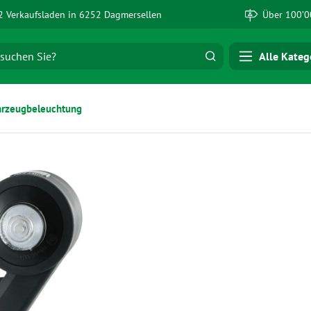
 Verkaufsladen in 6252 Dagmersellen
Über 100’0
Alle Kateg
hrzeugbeleuchtung