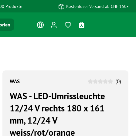
00 Produkte
Kostenloser Versand ab CHF 150.-
Du hast 0 Produkte auf dem Me
Warenkorb enthält 0 Po
orien
WAS
(0)
WAS - LED-Umrissleuchte
12/24 V rechts 180 x 161
mm, 12/24 V
weiss/rot/orange