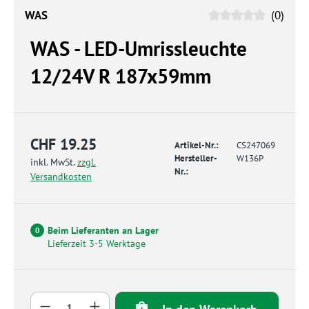
WAS
(0)
WAS - LED-Umrissleuchte
12/24V R 187x59mm
CHF 19.25
Artikel-Nr.:
CS247069
Hersteller-
W136P
inkl. MwSt.
zzgl.
Nr.:
Versandkosten
Beim Lieferanten an Lager
0
Lieferzeit 3-5 Werktage
Produkt Anzahl: Gib den gewünschten Wert 