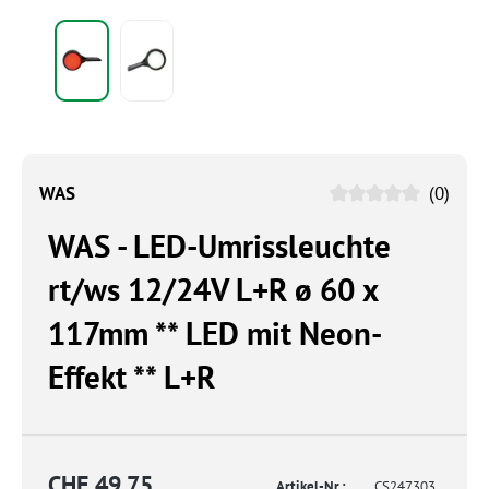
WAS
(0)
WAS - LED-Umrissleuchte
rt/ws 12/24V L+R ø 60 x
117mm ** LED mit Neon-
Effekt ** L+R
CHF 49.75
Artikel-Nr.:
CS247303