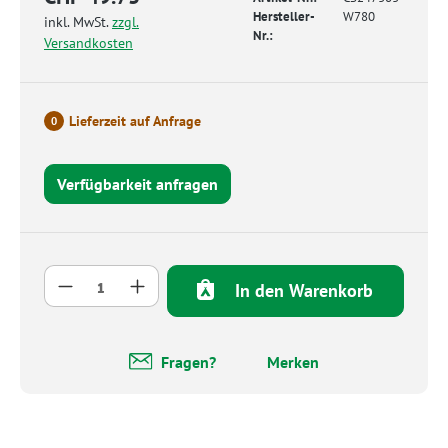
Hersteller-
W780
inkl. MwSt.
zzgl.
Nr.:
Versandkosten
Lieferzeit auf Anfrage
0
Verfügbarkeit anfragen
Produkt Anzahl: Gib den gewünschten Wert 
In den Warenkorb
Fragen?
Merken