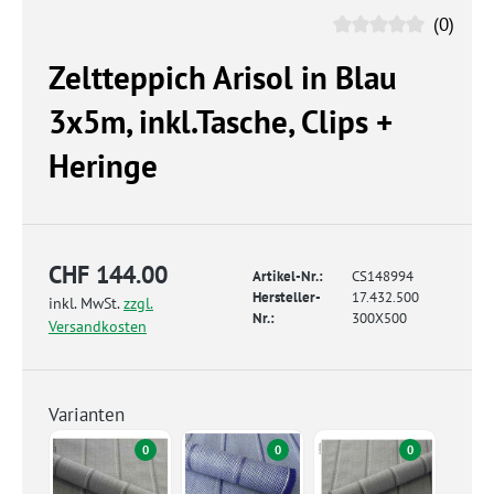
(0)
Zeltteppich Arisol in Blau
3x5m, inkl.Tasche, Clips +
Heringe
CHF 144.00
Artikel-Nr.:
CS148994
Hersteller-
17.432.500
inkl. MwSt.
zzgl.
Nr.:
300X500
Versandkosten
Varianten
0
0
0