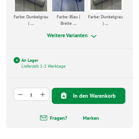
Farbe: Dunkelgrau
Farbe: Blau |
Farbe: Dunkelgrau
| ...
Breite ...
| ...
Weitere Varianten
An Lager
4
Lieferzeit 1-2 Werktage
Produkt Anzahl: Gib den gewünschten Wert 
In den Warenkorb
Fragen?
Merken