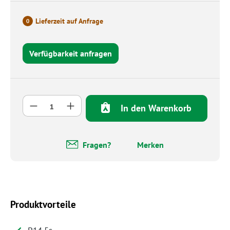
Lieferzeit auf Anfrage
0
Verfügbarkeit anfragen
Produkt Anzahl: Gib den gewünschten Wert 
In den Warenkorb
Fragen?
Merken
Produktvorteile