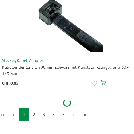
Stecker, Kabel, Adapter
Kabelbinder 12.5 x 500 mm, schwarz mit Kunststoff-Zunge, für ø 30 -
143 mm
CHF 0.85
Loading...
Seite
Seite
Seite
Seite
Seite
1
2
3
4
5