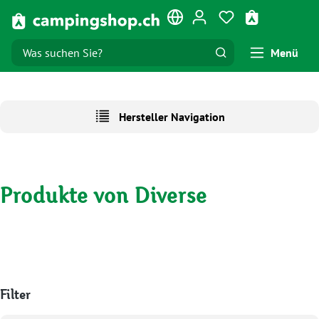
Zum Hauptinhalt springen
Du hast 0 Produk
Warenkorb e
Menü
Hersteller Navigation
Produkte von Diverse
Filter