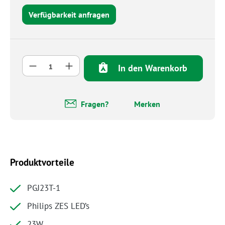
Verfügbarkeit anfragen
Produkt Anzahl: Gib den gewünschten Wert 
In den Warenkorb
Fragen?
Merken
Produktvorteile
PGJ23T-1
Philips ZES LED’s
23W