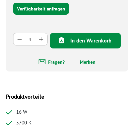
Verfügbarkeit anfragen
Produkt Anzahl: Gib den gewünschten Wert 
In den Warenkorb
Fragen?
Merken
Produktvorteile
16 W
5700 K