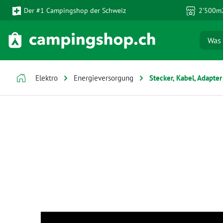
Der #1 Campingshop der Schweiz
2’500m2
 Hauptinhalt springen
Zur Suche springen
Zur Hauptnavigation springen
Elektro
Energieversorgung
Stecker, Kabel, Adapter
Bildergalerie überspringen