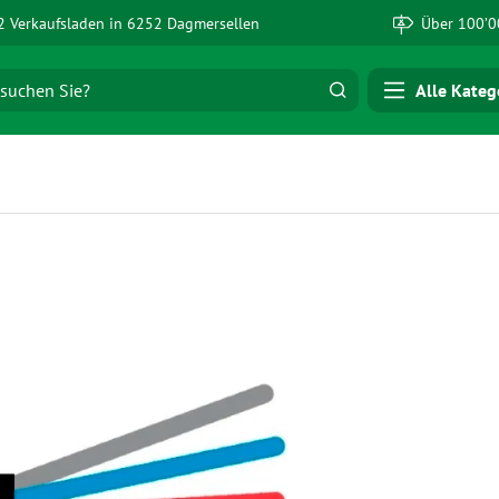
 Verkaufsladen in 6252 Dagmersellen
Über 100’0
Alle Kateg