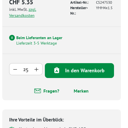
CHF 5.35
Artikel-Nr.:
CS247530
Hersteller-
YMM4x1.5
inkl. MwSt.
zzgl.
Nr.:
Versandkosten
Beim Lieferanten an Lager
0
Lieferzeit 3-5 Werktage
Produkt Anzahl: Gib den gewünschten Wer
In den Warenkorb
Fragen?
Merken
Ihre Vorteile im Überblick: