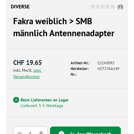
DIVERSE
(0)
Fakra weiblich > SMB
männlich Antennenadapter
CHF 19.65
Artikel-Nr.:
CS243892
Hersteller-
HCT27AA149
inkl. MwSt.
zzgl.
Nr.:
Versandkosten
Beim Lieferanten an Lager
0
Lieferzeit 3-5 Werktage
Produkt Anzahl: Gib den gewünschten Wert 