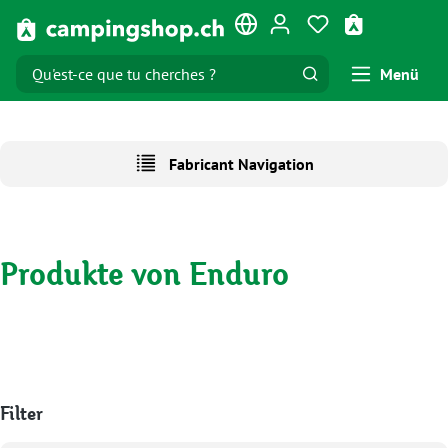
Passer au contenu principal
Vous avez 0 artic
Le panier co
Menü
Fabricant Navigation
Produkte von Enduro
Filter