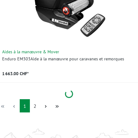
Aides à la manœuvre & Mover
Enduro EM303Aide à la manœuvre pour caravanes et remorques
1 663.00 CHF*
Loading...
Page
Page
1
2