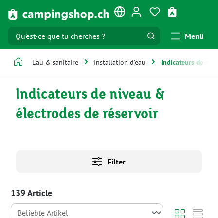
Passer au contenu principal
Vous avez 0 artic
Le panier co
Menü
Eau & sanitaire
Installation d'eau
Indicateurs de niv
Indicateurs de niveau &
électrodes de réservoir
Filter
139 Article