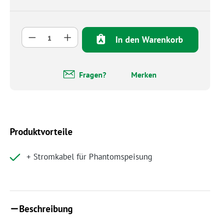
Produkt Anzahl: Gib den gewünschten Wert 
In den Warenkorb
Fragen?
Merken
Produktvorteile
+ Stromkabel für Phantomspeisung
Beschreibung