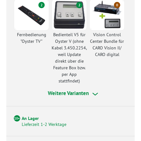
2
2
0
Fernbedienung
Bedienteil V5 für
Vision Control
"Oyster TV"
Oyster V (ohne
Center Bundle für
Kabel 3.450.2254,
CARO Vision II/
weil Update
CARO digital
direkt über die
Feature Box bzw.
per App
stattfindet)
Weitere Varianten
An Lager
10+
Lieferzeit 1-2 Werktage