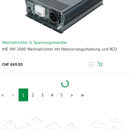
Wechselrichter & Spannungswandler
tHE INV 2000 Wechselrichter mit Netzvorrangschaltung und RCD
CHF 869.00
Loading...
Seite
Seite
Seite
Seite
Seite
1
2
3
4
5