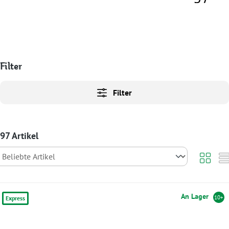
Filter
Filter
97 Artikel
An Lager
10+
Express