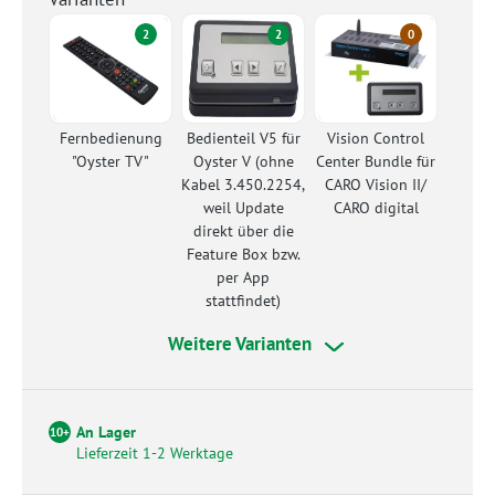
2
2
0
Fernbedienung
Bedienteil V5 für
Vision Control
"Oyster TV"
Oyster V (ohne
Center Bundle für
Kabel 3.450.2254,
CARO Vision II/
weil Update
CARO digital
direkt über die
Feature Box bzw.
per App
stattfindet)
Weitere Varianten
An Lager
10+
Lieferzeit 1-2 Werktage