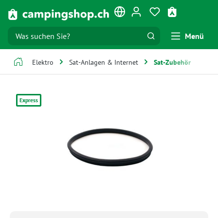
Zum Hauptinhalt springen
Du hast 0 Produk
Warenkorb e
Menü
Elektro
Sat-Anlagen & Internet
Sat-Zubehör
Bildergalerie überspringen
Express