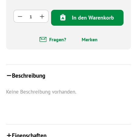
Produkt Anzahl: Gib den gewünschten Wert 
In den Warenkorb
Fragen?
Merken
Beschreibung
Keine Beschreibung vorhanden.
Eigenschaften